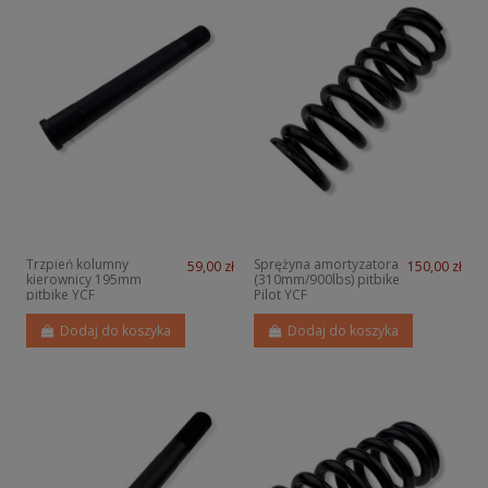
Trzpień kolumny
Sprężyna amortyzatora
59,00 zł
150,00 zł
kierownicy 195mm
(310mm/900lbs) pitbike
pitbike YCF
Pilot YCF
Dodaj do koszyka
Dodaj do koszyka