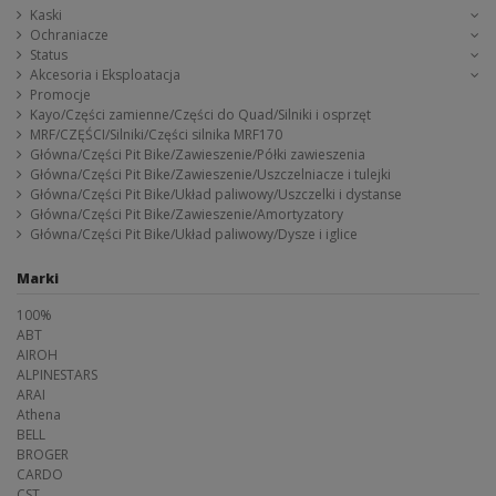
Kaski
Ochraniacze
Status
Akcesoria i Eksploatacja
Promocje
Kayo/Części zamienne/Części do Quad/Silniki i osprzęt
MRF/CZĘŚCI/Silniki/Części silnika MRF170
Główna/Części Pit Bike/Zawieszenie/Półki zawieszenia
Główna/Części Pit Bike/Zawieszenie/Uszczelniacze i tulejki
Główna/Części Pit Bike/Układ paliwowy/Uszczelki i dystanse
Główna/Części Pit Bike/Zawieszenie/Amortyzatory
Główna/Części Pit Bike/Układ paliwowy/Dysze i iglice
Marki
100%
ABT
AIROH
ALPINESTARS
ARAI
Athena
BELL
BROGER
CARDO
CST