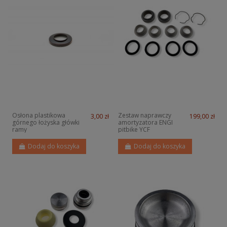
Osłona plastikowa
Zestaw naprawczy
3,00 zł
199,00 zł
górnego łożyska główki
amortyzatora ENGI
ramy
pitbike YCF
Dodaj do koszyka
Dodaj do koszyka