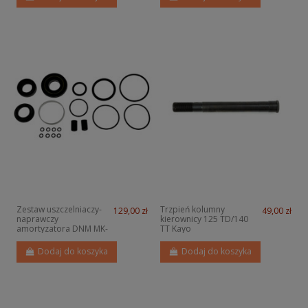
Zestaw uszczelniaczy-
Trzpień kolumny
129,00 zł
49,00 zł
naprawczy
kierownicy 125 TD/140
amortyzatora DNM MK-
TT Kayo
AR pitbike MRF
Dodaj do koszyka
Dodaj do koszyka