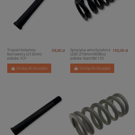
Trzpień kolumny
Sprężyna amortyzatora
59,00 zł
150,00 zł
kierownicy (213mm)
(265-270mm/900lbs)
pitbike YCF
pitbike Start/SM 125
YCF
Dodaj do koszyka
Dodaj do koszyka