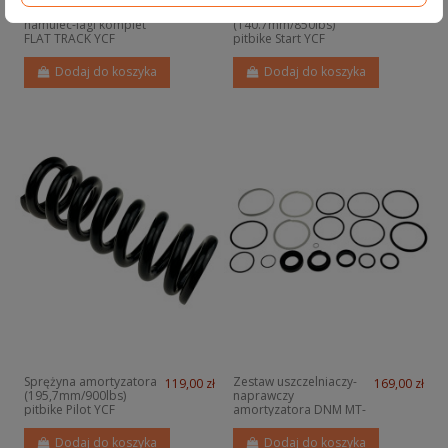
Zestaw przód felga-
Sprężyna amortyzatora
1 499,00 zł
119,00 zł
hamulec-lagi komplet
(140.7mm/850lbs)
FLAT TRACK YCF
pitbike Start YCF
Dodaj do koszyka
Dodaj do koszyka
Sprężyna amortyzatora
Zestaw uszczelniaczy-
119,00 zł
169,00 zł
(195,7mm/900lbs)
naprawczy
pitbike Pilot YCF
amortyzatora DNM MT-
RC pitbike MRF
Dodaj do koszyka
Dodaj do koszyka