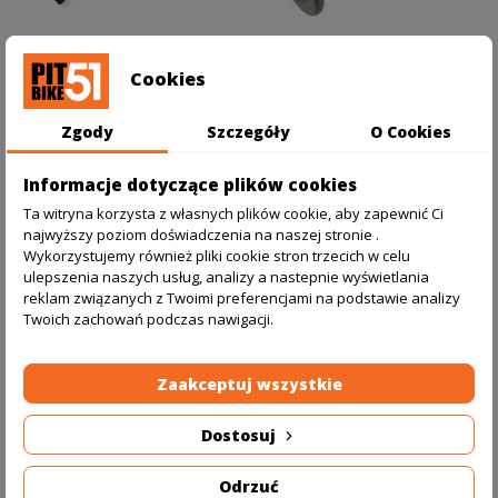
Cookies
Trzpień kolumny
Sprężyna amortyzatora
59,00 zł
150,00 zł
kierownicy 195mm
(265-270mm/600lbs)
pitbike YCF
pitbike Start/SM 125
Zgody
Szczegóły
O Cookies
YCF
Dodaj do koszyka
Dodaj do koszyka
Informacje dotyczące plików cookies
Ta witryna korzysta z własnych plików cookie, aby zapewnić Ci
najwyższy poziom doświadczenia na naszej stronie .
Wykorzystujemy również pliki cookie stron trzecich w celu
ulepszenia naszych usług, analizy a nastepnie wyświetlania
reklam związanych z Twoimi preferencjami na podstawie analizy
Twoich zachowań podczas nawigacji.
Zaakceptuj wszystkie
Dostosuj
Odrzuć