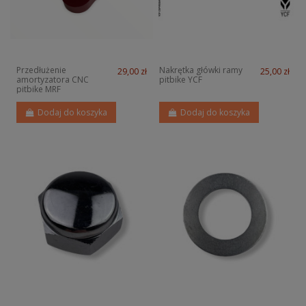
Przedłużenie
Nakrętka główki ramy
29,00 zł
25,00 zł
amortyzatora CNC
pitbike YCF
pitbike MRF
Dodaj do koszyka
Dodaj do koszyka