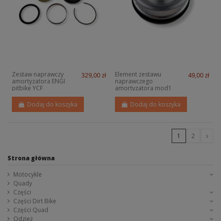
Zestaw naprawczy
Element zestawu
329,00 zł
49,00 zł
amortyzatora ENGI
naprawczego
pitbike YCF
amortyzatora mod1
2018 pitbike YCF
Dodaj do koszyka
Dodaj do koszyka
1
2
Strona główna
Motocykle
Quady
Części
Części Dirt Bike
Części Quad
Odzież