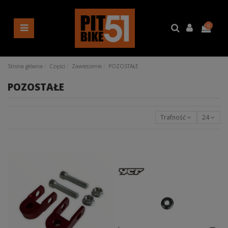
0
Strona główna
Części
Zawieszenie
POZOSTAŁE
POZOSTAŁE
Trafność
24